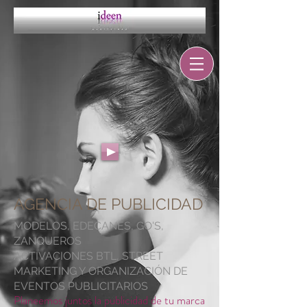
AGENCIA DE PUBLICIDAD
MODELOS, EDECANES, GO'S,
ZANQUEROS
ACTIVACIONES BTL, STREET
MARKETING Y ORGANIZACIÓN DE
EVENTOS PUBLICITARIOS
Planeemos juntos la public​idad de tu marca